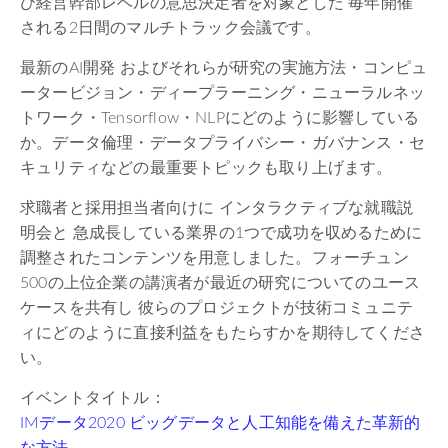
び経営幹部レベルの意思決定者を対象とした 毎年開催
される2日間のマルチトラック会議です。
最新のAI開発 およびそれらが研究の実施方法・コンピュ
ータービジョン・ディープラーニング・ニューラルネッ
トワーク・Tensorflow・NLPにどのように影響している
か。データ倫理・データプライバシー・ガバナンス・セ
キュリティなどの最重要トピックも取り上げます。
求職者と採用担当者向けに インタラクティブな就職説
明会と 急成長している業界の1つで成功を収めるために
調整されたコンテンツを用意しました。フォーチュン
500の上位企業の講演者が最近の研究についてのユース
ケースを共有し 彼らのプロジェクトが技術コミュニテ
ィにどのように直接利益をもたらすかを期待してくださ
い。
イベントタイトル：
IMデータ2020 ビッグデータと人工知能を備えた革新的
な方法