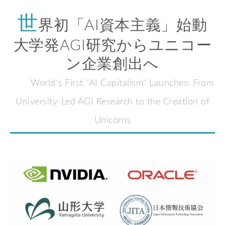
世
界初「AI資本主義」始動
大学発AGI研究からユニコー
ン企業創出へ
World's First "AI Capitalism" Launches: From
University-Led AGI Research to the Creation of
Unicorns