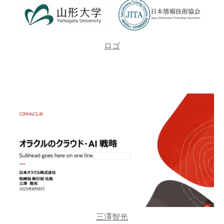
ロゴ
三澤智光