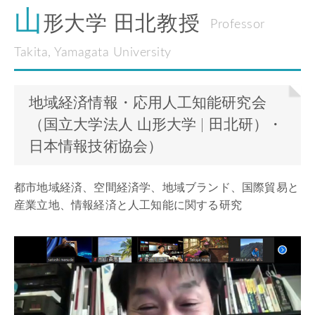
山
形大学 田北教授
Professor
Takita, Yamagata University
地域経済情報・応用人工知能研究会
（国立大学法人 山形大学 | 田北研）・
日本情報技術協会）
都市地域経済、空間経済学、地域ブランド、国際貿易と
産業立地、情報経済と人工知能に関する研究